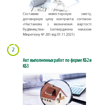
Составим инвесторскую смету,
договорную цену контракта; согласно
«Настанова з визначення вартості
будівництва» (затверджена наказом
Мінрегіону № 281 від 01.11.2021)
2
Акт выполненных работ по форме КБ2 и
КБ3