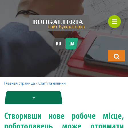
RU
UA
Що
шукатимет
Главная страница
»
Статті та новини
Створивши нове робоче місце,
роботодавець може отримати