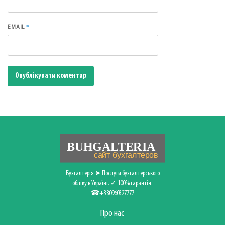
*
EMAIL
Бухгалтерія ➤ Послуги бухгалтерського
обліку в Україні. ✓ 100% гарантія.
☎+380960327777
Про нас