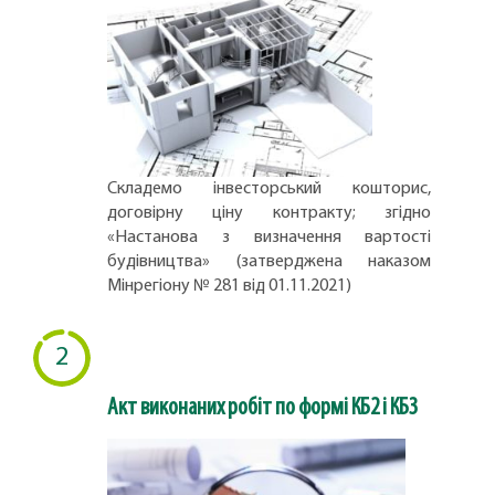
Складемо інвесторський кошторис,
договірну ціну контракту; згідно
«Настанова з визначення вартості
будівництва» (затверджена наказом
Мінрегіону № 281 від 01.11.2021)
2
Акт виконаних робіт по формі КБ2 і КБ3