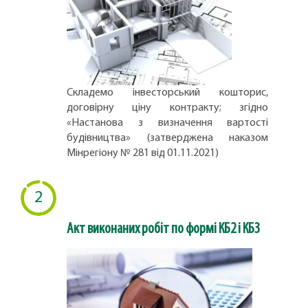
Складемо інвесторський кошторис,
договірну ціну контракту; згідно
«Настанова з визначення вартості
будівництва» (затверджена наказом
Мінрегіону № 281 від 01.11.2021)
2
Акт виконаних робіт по формі КБ2 і КБ3