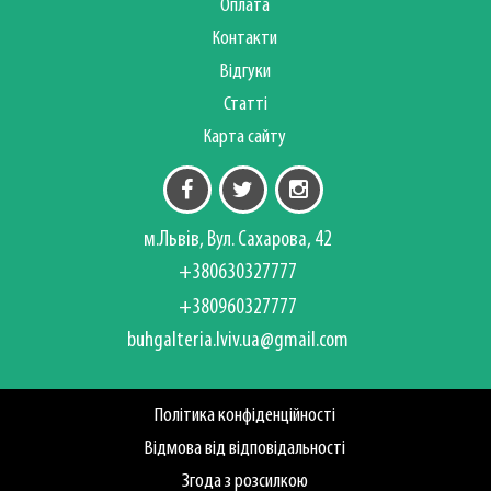
Оплата
Контакти
Відгуки
Статті
Карта сайту
м.Львів, Вул. Сахарова, 42
+380630327777
+380960327777
buhgalteria.lviv.ua@gmail.com
Політика конфіденційності
Відмова від відповідальності
Згода з розсилкою