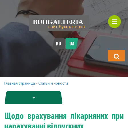
RU
UA
Що
шукатимет
Главная страница
»
Статьи и новости
Щодо врахування лікарняних при
нарахуванні відпускних