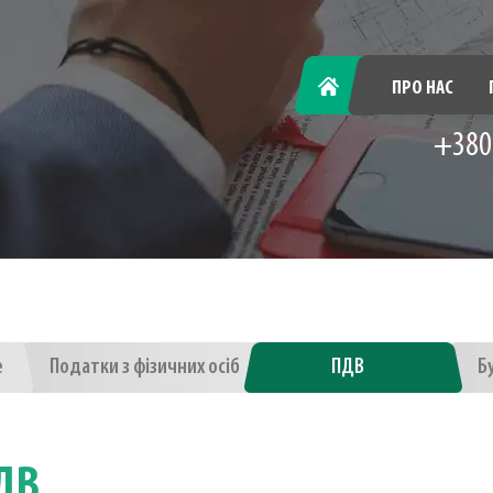
ГОЛОВНА
ПРО НАС
+380
е
Податки з фізичних осіб
ПДВ
Б
ДВ