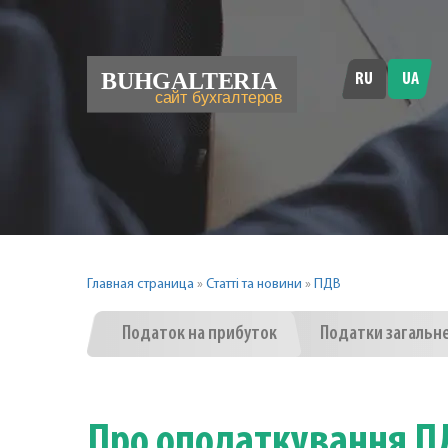
RU
UA
Главная страница
»
Статті та новини
»
ПДВ
Податок на прибуток
Податки загальн
Про оподаткування П