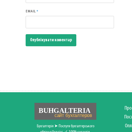
*
EMAIL
Про
Пос
Опл
Бухгалтерія ➤ Послуги бухгалтерського