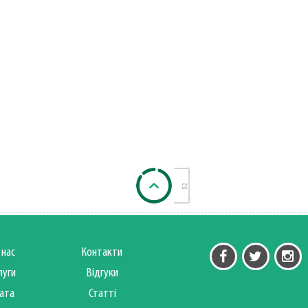
 нас
Контакти
луги
Відгуки
ата
Статті