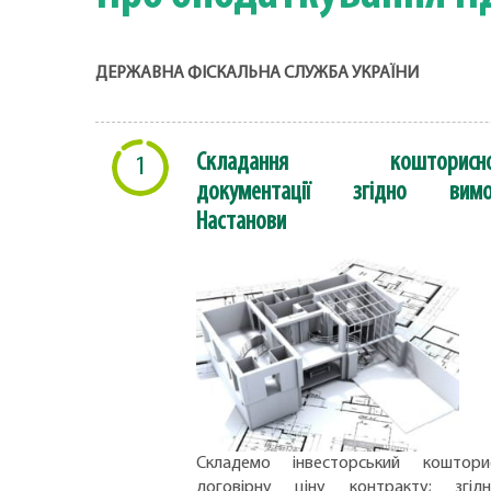
ДЕРЖАВНА ФІСКАЛЬНА СЛУЖБА УКРАЇНИ
Складання кошторисно
1
документації згідно вимо
Настанови
Складемо інвесторський коштори
договірну ціну контракту; згід