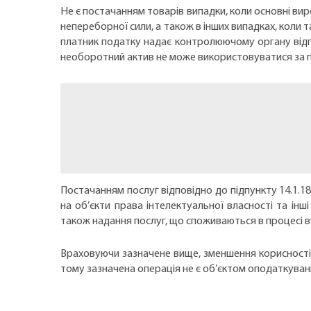
Не є постачанням товарів випадки, коли основні вир
непереборної сили, а також в інших випадках, коли т
платник податку надає контролюючому органу відпо
необоротний актив не може використовуватися за 
Постачанням послуг відповідно до підпункту 14.1.18
на об’єкти права інтелектуальної власності та інш
також надання послуг, що споживаються в процесі вч
Враховуючи зазначене вище, зменшення корисності а
тому зазначена операція не є об’єктом оподаткуван