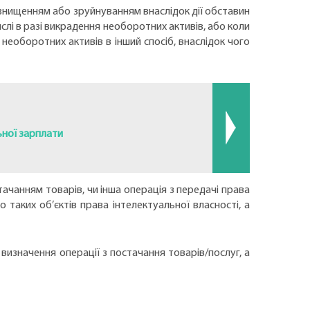
х знищенням або зруйнуванням внаслідок дії обставин
ислі в разі викрадення необоротних активів, або коли
еоборотних активів в інший спосіб, внаслідок чого
ьної зарплати
тачанням товарів, чи інша операція з передачі права
 таких об’єктів права інтелектуальної власності, а
визначення операції з постачання товарів/послуг, а