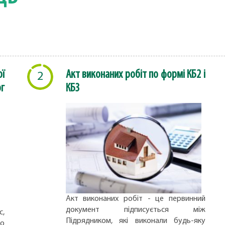
ї
Акт виконаних робіт по формі КБ2 і
2
г
КБ3
Акт виконаних робіт - це первинний
документ підписується між
с,
Підрядником, які виконали будь-яку
но