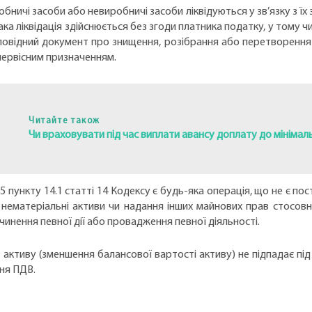
обничі засоби або невиробничі засоби ліквідуються у зв’язку з ї
ака ліквідація здійснюється без згоди платника податку, у тому ч
відний документ про знищення, розібрання або перетворення н
первісним призначенням.
Читайте також
Чи враховувати під час виплати авансу доплату до мінімал
5 пункту 14.1 статті 14 Кодексу є будь-яка операція, що не є пос
і нематеріальні активи чи надання інших майнових прав стосовно
инення певної дії або провадження певної діяльності.
ктиву (зменшення балансової вартості активу) не підпадає під 
ня ПДВ.