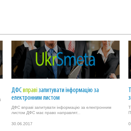
ДФС
вправі
запитувати інформацію за
Т
електронним листом
і
ДФС вправі запитувати інформацію за електронним
Т
листом ДФС має право направлят...
П
30.06.2017
0