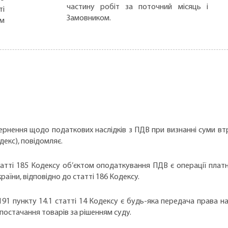
частину робіт за поточний місяць і
ті
Замовником.
ом
рнення щодо податкових наслідків з ПДВ при визнанні суми втр
декс), повідомляє.
статті 185 Кодексу об’єктом оподаткування ПДВ є операції платн
аїни, відповідно до статті 186 Кодексу.
191 пункту 14.1 статті 14 Кодексу є будь-яка передача права 
постачання товарів за рішенням суду.