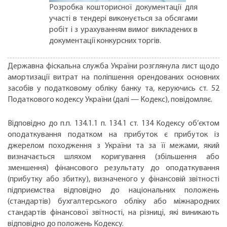
Розробка кошторисної документації для
участі в тендері виконується за обсягами
робіт і з урахуванням вимог викладених в
документації конкурсних торгів.
Державна фіскальна служба України розглянула лист щодо
амортизації витрат на поліпшення орендованих основних
засобів у податковому обліку банку та, керуючись ст. 52
Податкового кодексу України (далі — Кодекс), повідомляє.
Відповідно до п.п. 134.1.1 п. 134.1 ст. 134 Кодексу об’єктом
оподаткування податком на прибуток є прибуток із
джерелом походження з України та за її межами, який
визначається шляхом коригування (збільшення або
зменшення) фінансового результату до оподаткування
(прибутку або збитку), визначеного у фінансовій звітності
підприємства відповідно до національних положень
(стандартів) бухгалтерського обліку або міжнародних
стандартів фінансової звітності, на різниці, які виникають
відповідно до положень Кодексу.