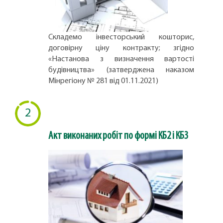
Складемо інвесторський кошторис,
договірну ціну контракту; згідно
«Настанова з визначення вартості
будівництва» (затверджена наказом
Мінрегіону № 281 від 01.11.2021)
2
Акт виконаних робіт по формі КБ2 і КБ3