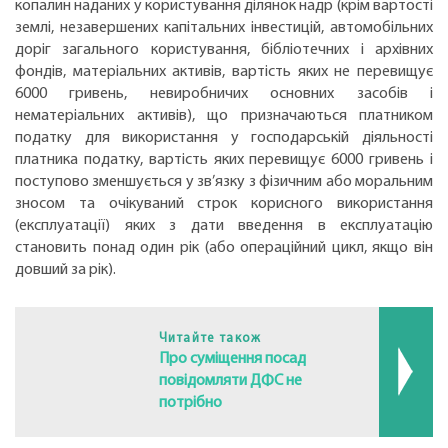
копалин наданих у користування ділянок надр (крім вартості
землі, незавершених капітальних інвестицій, автомобільних
доріг загального користування, бібліотечних і архівних
фондів, матеріальних активів, вартість яких не перевищує
6000 гривень, невиробничих основних засобів і
нематеріальних активів), що призначаються платником
податку для використання у господарській діяльності
платника податку, вартість яких перевищує 6000 гривень і
поступово зменшується у зв’язку з фізичним або моральним
зносом та очікуваний строк корисного використання
(експлуатації) яких з дати введення в експлуатацію
становить понад один рік (або операційний цикл, якщо він
довший за рік).
Читайте також
Про суміщення посад
повідомляти ДФС не
потрібно