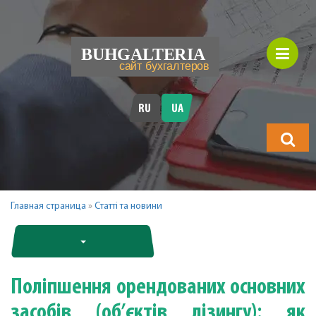
RU
UA
Що
шукатимет
Главная страница
»
Статті та новини
Поліпшення орендованих основних
засобів (об’єктів лізингу): як