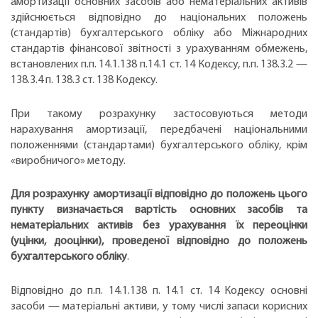
амортизації основних засобів або нематеріальних активів
здійснюється відповідно до національних положень
(стандартів) бухгалтерського обліку або Міжнародних
стандартів фінансової звітності з урахуванням обмежень,
встановлених п.п. 14.1.138 п.14.1 ст. 14 Кодексу, п.п. 138.3.2 —
138.3.4 п. 138.3 ст. 138 Кодексу.
При такому розрахунку застосовуються методи
нарахування амортизації, передбачені національними
положеннями (стандартами) бухгалтерського обліку, крім
«виробничого» методу.
Для розрахунку амортизації відповідно до положень цього
пункту визначається вартість основних засобів та
нематеріальних активів без урахування їх переоцінки
(уцінки, дооцінки), проведеної відповідно до положень
бухгалтерського обліку
.
Відповідно до п.п. 14.1.138 п. 14.1 ст. 14 Кодексу основні
засоби — матеріальні активи, у тому числі запаси корисних