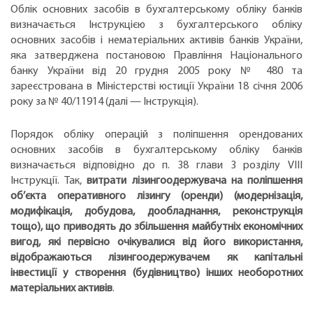
Облік основних засобів в бухгалтерському обліку банків
визначається Інструкцією з бухгалтерського обліку
основних засобів і нематеріальних активів банків України,
яка затверджена постановою Правління Національного
банку України від 20 грудня 2005 року № 480 та
зареєстрована в Міністерстві юстиції України 18 січня 2006
року за № 40/11914 (далі — Інструкція).
Порядок обліку операцій з поліпшення орендованих
основних засобів в бухгалтерському обліку банків
визначається відповідно до п. 38 глави 3 розділу VIII
Інструкції. Так,
витрати лізингоодержувача на поліпшення
об’єкта оперативного лізингу (оренди) (модернізація,
модифікація, добудова, дообладнання, реконструкція
тощо), що приводять до збільшення майбутніх економічних
вигод, які первісно очікувалися від його використання,
відображаються лізингоодержувачем як капітальні
інвестиції у створення (будівництво) інших необоротних
матеріальних активів
.