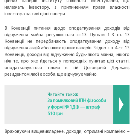
цінних паперів інституту спільного інвестування, що
належать інвестору, з припиненням права власності
інвестора на такі цінні папери.
В Конвенції питання щодо оподаткування доходів від
відчуження майна регулюються ст.13. Пункти 1-3 ст. 13
Конвенції не передбачають оподаткування доходу від
відчуження акцій або інших цінних паперів. Згідно з п. 4 ст. 13
Конвенції, доходи від відчуження будь-якого майна, іншого
ніж те, про яке йдеться у попередніх пунктах цієї статті,
оподатковуються тільки в тій Договірній Державі,
резидентом якої є особа, що відчужує майно.
Читайте також
За помилковий ІПН фізособи
у формі № 1ДФ — штраф
510 грн
Враховуючи вищевикладене, доходи, отримані компанією –