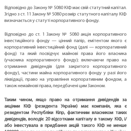
Відповідно до Закону № 5080 КІФ має свій статутний капітал.
Згідно з ст. 11 Закону № 5080 розмір статутного капіталу КІФ
визначається у статуті корпоративного фонду.
Відповідно до ст. 1 Закону № 5080 акція корпоративного
інвестиційного фонду — цінний папір, емітентом якого є
корпоративний інвестиційний фонд (далі — корпоративний
фонд) та який посвідчує майнові права його власника
(учасника корпоративного фонду); включаючи право на
отримання дивідендів (для закритого корпоративного
фонду), частини майна корпоративного фонду у разі його
ліквідації, право на управління корпоративним фондом, а
також немайнові права, передбачені цим Законом.
Таким чином, якщо право на отримання дивідендів за
акціями КІФ (резидента України) має компанія, яка є
резидентом Республіки Кіпр, фактичним власником таких
дивідендів, володіє 20 відсотками капіталу в такому КІФ, і/
або інвестувала в придбання акцій такого КІФ не менше