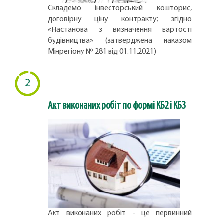
Складемо інвесторський кошторис,
договірну ціну контракту; згідно
«Настанова з визначення вартості
будівництва» (затверджена наказом
Мінрегіону № 281 від 01.11.2021)
2
Акт виконаних робіт по формі КБ2 і КБ3
Акт виконаних робіт - це первинний