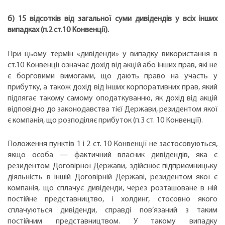
б) 15 відсотків від загальної суми дивідендів у всіх інших
випадках (п.2 ст.10 Конвенції).
При цьому термін «дивіденди» у випадку використання в
ст.10 Конвенції означає дохід від акцій або інших прав, які не
є борговими вимогами, що дають право на участь у
прибутку, а також дохід від інших корпоративних прав, який
підлягає такому самому оподаткуванню, як дохід від акцій
відповідно до законодавства тієї Держави, резидентом якої
є компанія, що розподіляє прибуток (п.3 ст. 10 Конвенції).
Положення пунктів 1 і 2 ст. 10 Конвенції не застосовуються,
якщо особа — фактичний власник дивідендів, яка є
резидентом Договірної Держави, здійснює підприємницьку
діяльність в іншій Договірній Державі, резидентом якої є
компанія, що сплачує дивіденди, через розташоване в ній
постійне представництво, і холдинг, стосовно якого
сплачуються дивіденди, справді пов’язаний з таким
постійним представництвом. У такому випадку