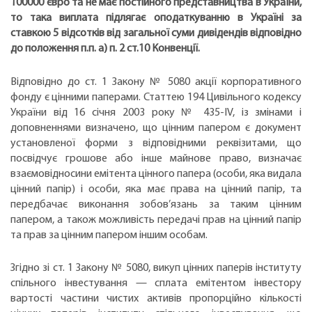
100000 євро та не має постійного представництва в України,
то така виплата підлягає оподаткуванню в Україні за
ставкою 5 відсотків від загальної суми дивідендів відповідно
до положення п.п. а) п. 2 ст.10 Конвенції.
Відповідно до ст. 1 Закону № 5080 акції корпоративного
фонду є цінними паперами. Статтею 194 Цивільного кодексу
України від 16 січня 2003 року № 435-ІV, із змінами і
доповненнями визначено, що цінним папером є документ
установленої форми з відповідними реквізитами, що
посвідчує грошове або інше майнове право, визначає
взаємовідносини емітента цінного папера (особи, яка видала
цінний папір) і особи, яка має права на цінний папір, та
передбачає виконання зобов’язань за таким цінним
папером, а також можливість передачі прав на цінний папір
та прав за цінним папером іншим особам.
Згідно зі ст. 1 Закону № 5080, викуп цінних паперів інституту
спільного інвестування — сплата емітентом інвестору
вартості частини чистих активів пропорційно кількості