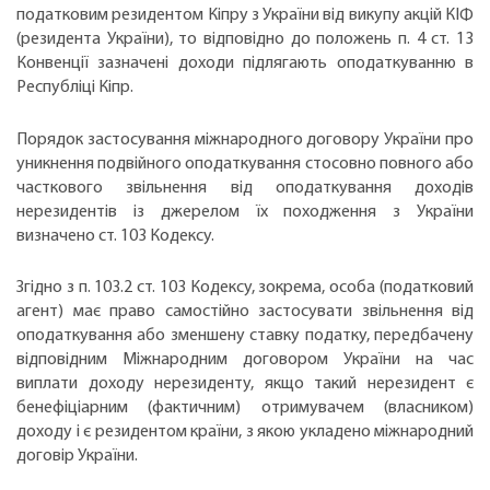
податковим резидентом Кіпру з України від викупу акцій КІФ
(резидента України), то відповідно до положень п. 4 ст. 13
Конвенції зазначені доходи підлягають оподаткуванню в
Республіці Кіпр.
Порядок застосування міжнародного договору України про
уникнення подвійного оподаткування стосовно повного або
часткового звільнення від оподаткування доходів
нерезидентів із джерелом їх походження з України
визначено ст. 103 Кодексу.
Згідно з п. 103.2 ст. 103 Кодексу, зокрема, особа (податковий
агент) має право самостійно застосувати звільнення від
оподаткування або зменшену ставку податку, передбачену
відповідним Міжнародним договором України на час
виплати доходу нерезиденту, якщо такий нерезидент є
бенефіціарним (фактичним) отримувачем (власником)
доходу і є резидентом країни, з якою укладено міжнародний
договір України.