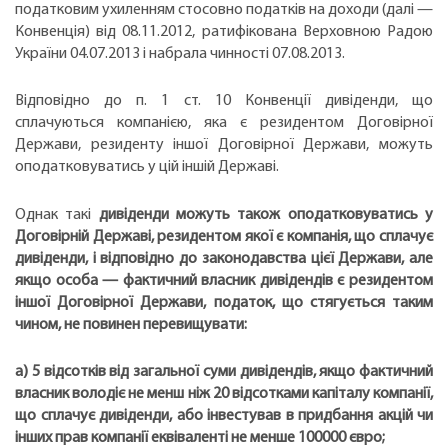
податковим ухиленням стосовно податків на доходи (далі —
Конвенція) від 08.11.2012, ратифікована Верховною Радою
України 04.07.2013 і набрала чинності 07.08.2013.
Відповідно до п. 1 ст. 10 Конвенції дивіденди, що
сплачуються компанією, яка є резидентом Договірної
Держави, резиденту іншої Договірної Держави, можуть
оподатковуватись у цій іншій Державі.
Однак такі
дивіденди можуть також оподатковуватись у
Договірній Державі, резидентом якої є компанія, що сплачує
дивіденди, і відповідно до законодавства цієї Держави, але
якщо особа — фактичний власник дивідендів є резидентом
іншої Договірної Держави, податок, що стягується таким
чином, не повинен перевищувати:
а) 5 відсотків від загальної суми дивідендів, якщо фактичний
власник володіє не менш ніж 20 відсотками капіталу компанії,
що сплачує дивіденди, або інвестував в придбання акцій чи
інших прав компанії еквіваленті не менше 100000 євро;