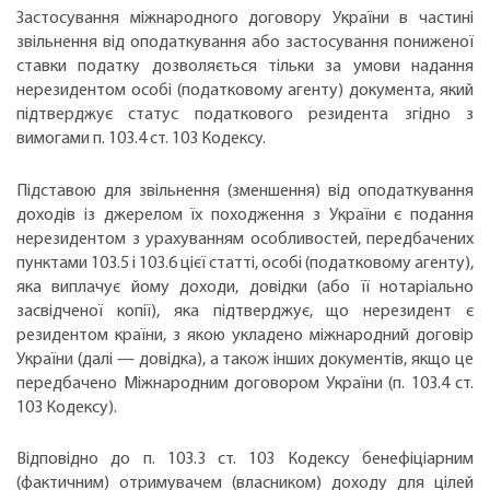
Застосування міжнародного договору України в частині
звільнення від оподаткування або застосування пониженої
ставки податку дозволяється тільки за умови надання
нерезидентом особі (податковому агенту) документа, який
підтверджує статус податкового резидента згідно з
вимогами п. 103.4 ст. 103 Кодексу.
Підставою для звільнення (зменшення) від оподаткування
доходів із джерелом їх походження з України є подання
нерезидентом з урахуванням особливостей, передбачених
пунктами 103.5 і 103.6 цієї статті, особі (податковому агенту),
яка виплачує йому доходи, довідки (або її нотаріально
засвідченої копії), яка підтверджує, що нерезидент є
резидентом країни, з якою укладено міжнародний договір
України (далі — довідка), а також інших документів, якщо це
передбачено Міжнародним договором України (п. 103.4 ст.
103 Кодексу).
Відповідно до п. 103.3 ст. 103 Кодексу бенефіціарним
(фактичним) отримувачем (власником) доходу для цілей