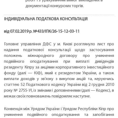
робіт і з урахуванням вимог викладених в
документації конкурсних торгів.
ІНДИВІДУАЛЬНА ПОДАТКОВА КОНСУЛЬТАЦІЯ
від 07.02.2019 р. №433/ІПК/26-15-12-03-11
Головне управління ДФС у м. Києві розглянуло лист про
надання податкової консультації щодо застосування
положень міжнародного договору про уникнення
подвійного оподаткування при виплаті дивідендів
резиденту Кіпру за акціями корпоративного інвестиційного
фонду (далі — КІФ), який є резидентом України, а також
виплати доходів у зв’язку з викупом акцій та, керуючись
статтею 52 Податкового кодексу України від 2 грудня 2010
року № 2755-УІ, із змінами і доповненнями (далі — Кодекс), в
межах своїх повноважень повідомляє наступне.
Конвенція між Урядом України і Урядом Республіки Кіпр про
уникнення подвійного оподаткування та запобігання