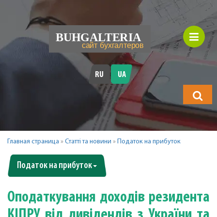
RU
UA
Що
шукатимет
Главная страница
»
Статті та новини
»
Податок на прибуток
Податок на прибуток
Оподаткування доходів резидента
КІПРУ від дивідендів з України та