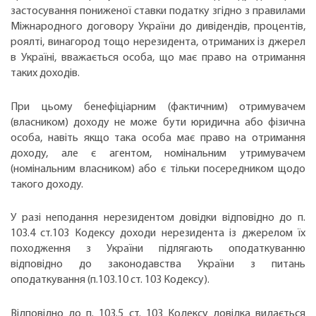
застосування пониженої ставки податку згідно з правилами
Міжнародного договору України до дивідендів, процентів,
роялті, винагород тощо нерезидента, отриманих із джерел
в Україні, вважається особа, що має право на отримання
таких доходів.
При цьому бенефіціарним (фактичним) отримувачем
(власником) доходу не може бути юридична або фізична
особа, навіть якщо така особа має право на отримання
доходу, але є агентом, номінальним утримувачем
(номінальним власником) або є тільки посередником щодо
такого доходу.
У разі неподання нерезидентом довідки відповідно до п.
103.4 ст.103 Кодексу доходи нерезидента із джерелом їх
походження з України підлягають оподаткуванню
відповідно до законодавства України з питань
оподаткування (п.103.10 ст. 103 Кодексу).
Відповідно до п. 103.5 ст. 103 Кодексу довідка видається