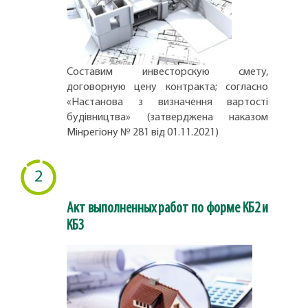
Составим инвесторскую смету,
договорную цену контракта; согласно
«Настанова з визначення вартості
будівництва» (затверджена наказом
Мінрегіону № 281 від 01.11.2021)
2
Акт выполненных работ по форме КБ2 и
КБ3