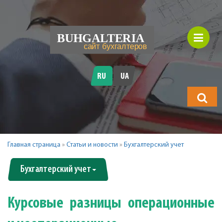
RU
UA
Что
будете
искать?
Главная страница
»
Статьи и новости
»
Бухгалтерский учет
Бухгалтерский учет
Курсовые разницы операционные