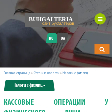
RU
UA
Что
будете
искать?
Главная страница
»
Статьи и новости
»
Налоги с физлиц
Налоги с физлиц
КАССОВЫЕ ОПЕРАЦИИ У