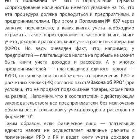
Но в
Положении № 637
в определении термина
«оприходование наличности» имеется указание на то, что
эта процедура должна проводиться и предприятиями, и
предпринимателями. При этом в
Положении № 637
через
запятую перечислено, в каких книгах учета необходимо
отражать такое оприходование: в кассовой книге, книге
учета доходов и расходов, книге учета расчетных операций
(КУРО). Но ведь очевиден факт, что, например, у
предприятий — плательщиков налога на прибыль не может
быть книги учета доходов и расходов. А у многих
предпринимателей — плательщиков единого налога —
КУРО, поскольку они освобождены от применения РРО и
3
расчетных книжек (РК) согласно п.6 ст.9
Закона об РРО
(при
условии, что не продают подакцизные товары, кроме пива
на разлив). Напомним, что в соответствии с действующим
законодательством все предприниматели без исключения
обязаны вести только книгу учета доходов и расходов по
4
форме № 10
.
Таким образом, если физическое лицо — плательщик
единого налога не осуществляет наличные расчеты с
применением РРО и РК и ведет книгу учета доходов и