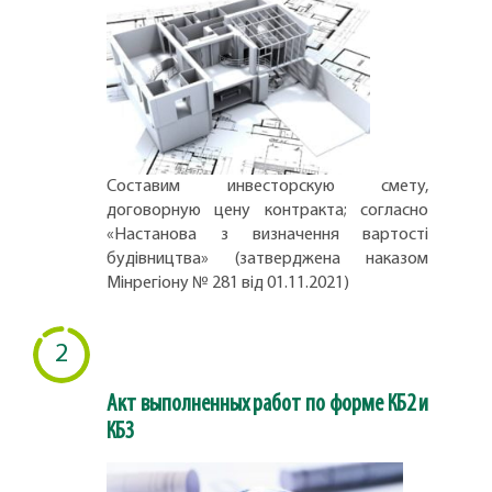
Составим инвесторскую смету,
договорную цену контракта; согласно
«Настанова з визначення вартості
будівництва» (затверджена наказом
Мінрегіону № 281 від 01.11.2021)
2
Акт выполненных работ по форме КБ2 и
КБ3