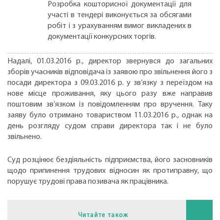
Розробка кошторисної документації для
участі в тендері виконується за обсягами
робіт і з урахуванням вимог викладених в
документації конкурсних торгів.
Надалі, 01.03.2016 р., директор звернувся до загальних
зборів учасників відповідача із заявою про звільнення його з
посади директора з 09.03.2016 р. у зв’язку з переїздом на
нове місце проживання, яку цього разу вже направив
поштовим зв’язком із повідомленням про вручення. Таку
заяву було отримано товариством 11.03.2016 р., однак на
день розгляду судом справи директора так і не було
звільнено.
Суд розцінює бездіяльність підприємства, його засновників
щодо припинення трудових відносин як протиправну, що
порушує трудові права позивача як працівника.
Читайте також