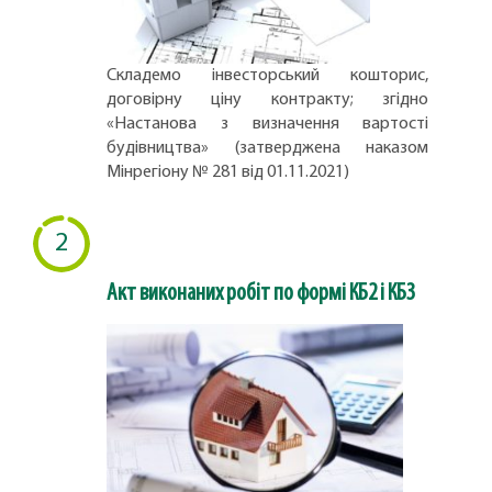
Складемо інвесторський кошторис,
договірну ціну контракту; згідно
«Настанова з визначення вартості
будівництва» (затверджена наказом
Мінрегіону № 281 від 01.11.2021)
2
Акт виконаних робіт по формі КБ2 і КБ3