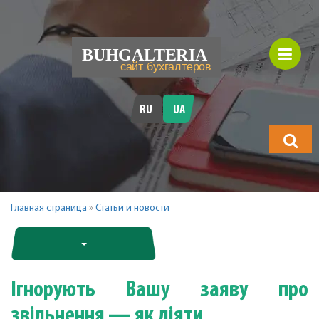
RU
UA
Що
шукатимет
Главная страница
»
Статьи и новости
Ігнорують Вашу заяву про
звільнення — як діяти