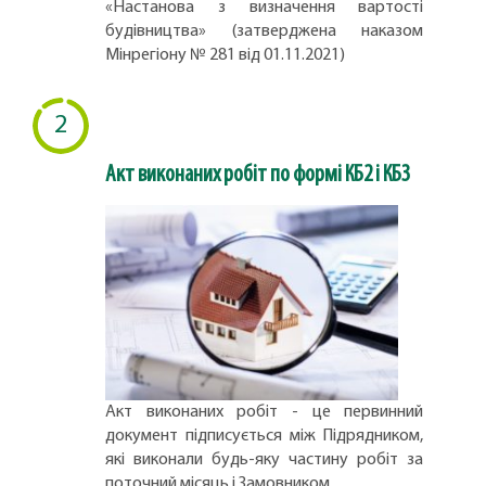
«Настанова з визначення вартості
будівництва» (затверджена наказом
Мінрегіону № 281 від 01.11.2021)
2
Акт виконаних робіт по формі КБ2 і КБ3
Акт виконаних робіт - це первинний
документ підписується між Підрядником,
які виконали будь-яку частину робіт за
поточний місяць і Замовником.