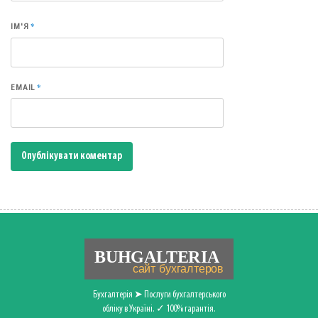
*
ІМ'Я
*
EMAIL
Бухгалтерія ➤ Послуги бухгалтерського
обліку в Україні. ✓ 100% гарантія.