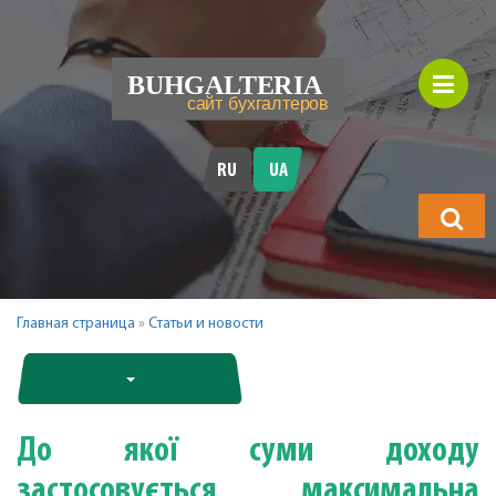
RU
UA
Що
шукатимет
Главная страница
»
Статьи и новости
До якої суми доходу
застосовується максимальна