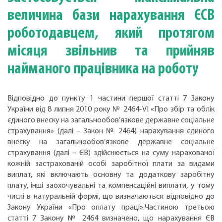
величина бази нарахування ЄСВ
роботодавцем, який протягом
місяця звільнив та прийняв
найманого працівника на роботу
Відповідно до пункту 1 частини першої статті 7 Закону
України від 8 липня 2010 року № 2464-VI «Про збір та облік
єдиного внеску на загальнообов’язкове державне соціальне
страхування» (далі – Закон № 2464) нарахування єдиного
внеску на загальнообов’язкове державне соціальне
страхування (далі – ЄВ) здійснюється на суму нарахованої
кожній застрахованій особі заробiтної плати за видами
виплат, якi включають основну та додаткову заробiтну
плату, iншi заохочувальнi та компенсацiйнi виплати, у тому
числi в натуральнiй формi, що визначаються вiдповiдно до
Закону України «Про оплату працi».Частиною третьою
статті 7 Закону № 2464 визначено, що нарахування ЄВ