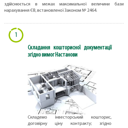
здiйснюється в межах максимальної величини бази
нарахування ЄВ, встановленої Законом № 2464.
1
Складання кошторисної документації
згідно вимог Настанови
Складемо інвесторський кошторис,
договірну ціну контракту; згідно