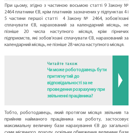
При цьому, згідно з частиною восьмою статті 9 Закону №
2464 платники ЄВ, крім платників зазначених у підпунктах 4 і
5 частини першої статті 4 Закону № 2464, зобов’язані
сплачувати ЄВ, нарахований за календарний місяць, не
пізніше 20 числа наступного місяця, крім гірничих
підприємств, які зобов’язані сплачувати ЄВ, нарахований за
календарний місяць, не пізніше 28 числа наступного місяця.
Читайте також
Чи може роботодавець бути
притягнутий до
відповідальності за не
проведення розрахунку при
звільненні працівника?
Тобто, роботодавець, який протягом місяця звільнив та
прийняв найманого працівника на роботу, застосовує
максимальну величину бази нарахування ЄВ до загальної
суми місячного доходу, оскільки обмеження величини бази