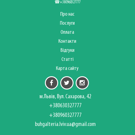
☎+380960327777
Про нас
Послуги
Оплата
Контакти
Відгуки
Статті
Карта сайту
м.Львів, Вул. Сахарова, 42
+380630327777
+380960327777
buhgalteria.lviv.ua@gmail.com