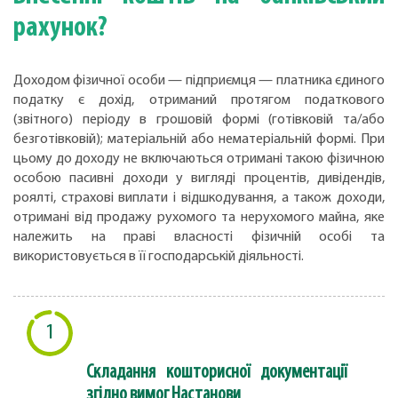
рахунок?
Доходом фізичної особи — підприємця — платника єдиного
податку є дохід, отриманий протягом податкового
(звітного) періоду в грошовій формі (готівковій та/або
безготівковій); матеріальній або нематеріальній формі. При
цьому до доходу не включаються отримані такою фізичною
особою пасивні доходи у вигляді процентів, дивідендів,
роялті, страхові виплати і відшкодування, а також доходи,
отримані від продажу рухомого та нерухомого майна, яке
належить на праві власності фізичній особі та
використовується в її господарській діяльності.
1
Складання кошторисної документації
згідно вимог Настанови