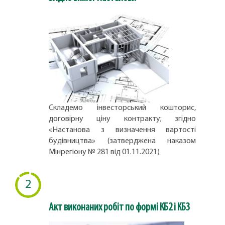
Складемо інвесторський кошторис,
договірну ціну контракту; згідно
«Настанова з визначення вартості
будівництва» (затверджена наказом
Мінрегіону № 281 від 01.11.2021)
2
Акт виконаних робіт по формі КБ2 і КБ3