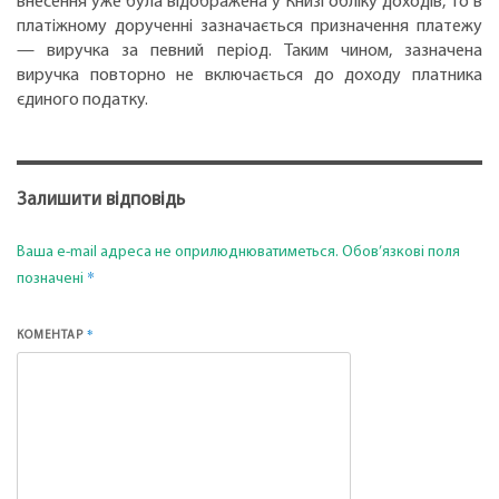
внесення уже була відображена у Книзі обліку доходів, то в
платіжному дорученні зазначається призначення платежу
— виручка за певний період. Таким чином, зазначена
виручка повторно не включається до доходу платника
єдиного податку.
Залишити відповідь
Ваша e-mail адреса не оприлюднюватиметься.
Обов’язкові поля
*
позначені
*
КОМЕНТАР