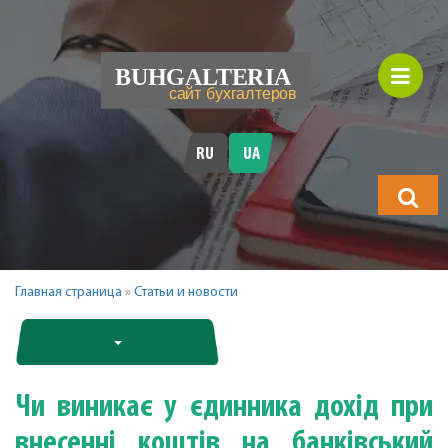
RU
UA
Що
шукатимет
Главная страница
»
Статьи и новости
Чи виникає у єдинника дохід при
внесенні коштів на банківський