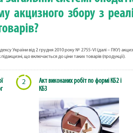
му акцизного збору з реал
товарів?
о кодексу України від 2 грудня 2010 року № 2755-VI (далі – ПКУ) 
 підакцизні, що включається до ціни таких товарів (продукції).
ї
Акт виконаних робіт по формі КБ2 і
2
г
КБ3