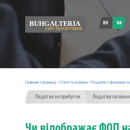
RU
UA
Главная страница
»
Статті та новини
»
Податки з фізичних о
Податок на прибуток
Податки загальн
Чи відображає ФОП на