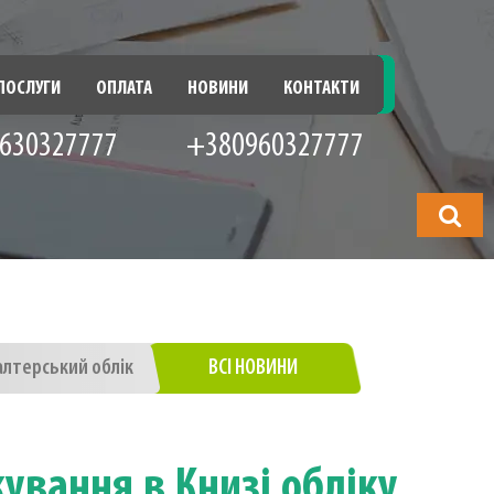
ПОСЛУГИ
ОПЛАТА
НОВИНИ
КОНТАКТИ
630327777
+380960327777
Що
шукатимет
алтерський облік
ВСІ НОВИНИ
ування в Книзі обліку