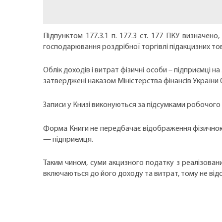
Підпунктом 177.3.1 п. 177.3 ст. 177 ПКУ визначе
господарювання роздрібної торгівлі підакцизних тов
Облік доходів і витрат фізичні особи – підприємці на
затверджені наказом Міністерства фінансів України 02
Записи у Книзі виконуються за підсумками робочого 
Форма Книги не передбачає відображення фізичною
— підприємця.
Таким чином, суми акцизного податку з реалізован
включаються до його доходу та витрат, тому не від