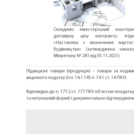
Складемо інвесторський коштори
договірну ціну контракту; згід
«Настанова з визначення вартос
будівництва» (затверджена наказ
Мінрегіону № 281 від 01.11.2021)
Підакцизні товари (продукція) – товари за кодам
акцизного податку (п.п. 14.1.145 п. 14.1 ст. 14 ПКУ).
Відповідно до п. 177.2 ст. 177 ПКУ об’єктом опода
та негрошовій формі) i документально підтверджени