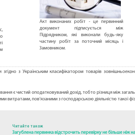
Акт виконаних робіт - це первинний
документ підписується між
с,
Підрядником, які виконали будь-яку
но
частину робіт за поточний місяць і
ті
Замовником.
ом
и згідно з Українським класифікатором товарів зовнішньоеконо
ткування є чистий оподатковуваний дохід, тобто різниця між заг
ми витратами, пов’язаними з господарською діяльністю такої фі
Читайте також
Загублена первинка відстрочить перевірку не більше ніж на 