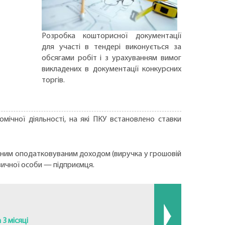
Розробка кошторисної документації
для участі в тендері виконується за
обсягами робіт і з урахуванням вимог
викладених в документації конкурсних
торгів.
мічної діяльності, на які ПКУ встановлено ставки
альним оподатковуваним доходом (виручка у грошовій
зичної особи — підприємця.
3 місяці