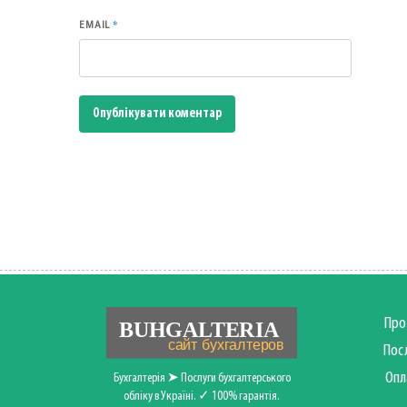
*
EMAIL
Про
Пос
Опл
Бухгалтерія ➤ Послуги бухгалтерського
обліку в Україні. ✓ 100% гарантія.