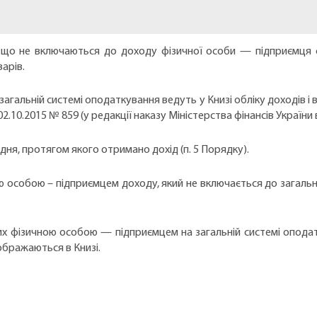
но, що не включаються до доходу фізичної особи — підприємця 
арів.
 загальній системі оподаткування ведуть у Книзі обліку доходів і
.10.2015 № 859 (у редакції наказу Міністерства фінансів України в
дня, протягом якого отримано дохід (п. 5 Порядку).
 особою – підприємцем доходу, який не включається до загальн
их фізичною особою — підприємцем на загальній системі оподатк
ображаються в Книзі.