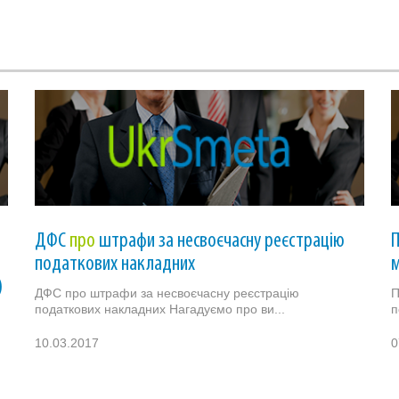
ДФС
про
штрафи за несвоєчасну реєстрацію
податкових накладних
м
)
ДФС про штрафи за несвоєчасну реєстрацію
П
податкових накладних Нагадуємо про ви...
п
10.03.2017
0