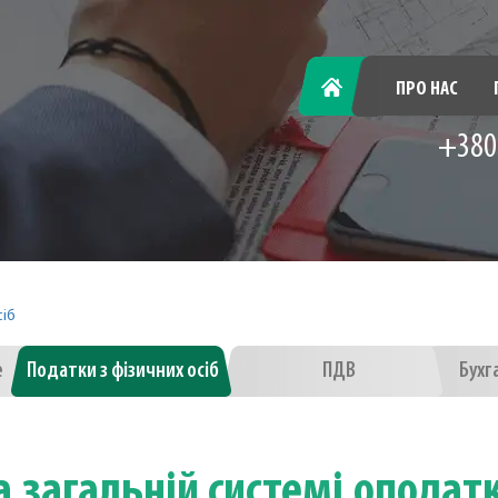
ГОЛОВНА
ПРО НАС
+380
сіб
е
Податки з фізичних осіб
ПДВ
Бухг
 загальній системі оподатк