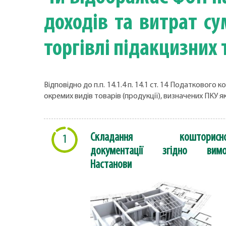
доходів та витрат су
торгівлі підакцизних 
Відповідно до п.п. 14.1.4 п. 14.1 ст. 14 Податковог
окремих видів товарів (продукції), визначених ПКУ як
Складання кошторисно
1
документації згідно вимо
Настанови