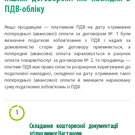
ПДВ-обліку
Якщо продавцем — платником ПДВ на дату отримання
попередньої (авансової) оплати за договором № 1 були
визначені податкові зобов’язання з ПДВ і надалі за
домовленістю сторін дія договору припиняється, а
попередня (авансова) оплата зараховується в рахунок
оплати товарів/послуг за договором № 2, то продавець —
платник ПДВ має право скласти розрахунок коригування до
податкової накладної, складеної на дату отримання такої
попередньої (авансової) оплати й зменшити нараховану
суму податкових зобов’язань із ПДВ.
1
Складання кошторисної документації
згідно вимог Настанови