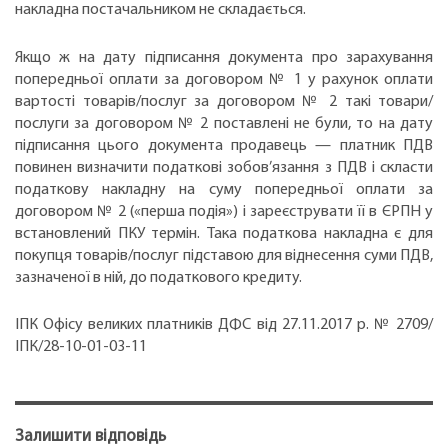
накладна постачальником не складається.
Якщо ж на дату підписання документа про зарахування
попередньої оплати за договором № 1 у рахунок оплати
вартості товарів/послуг за договором № 2 такі товари/
послуги за договором № 2 поставлені не були, то на дату
підписання цього документа продавець — платник ПДВ
повинен визначити податкові зобов’язання з ПДВ і скласти
податкову накладну на суму попередньої оплати за
договором № 2 («перша подія») і зареєструвати її в ЄРПН у
встановлений ПКУ термін. Така податкова накладна є для
покупця товарів/послуг підставою для віднесення суми ПДВ,
зазначеної в ній, до податкового кредиту.
ІПК Офісу великих платників ДФС від 27.11.2017 р. № 2709/
ІПК/28-10-01-03-11
Залишити відповідь