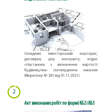
Складемо інвесторський кошторис,
договірну ціну контракту; згідно
«Настанова з визначення вартості
будівництва» (затверджена наказом
Мінрегіону № 281 від 01.11.2021)
2
Акт виконаних робіт по формі КБ2 і КБ3