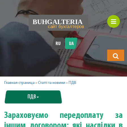
RU
UA
Що
шукатимет
Главная страница
»
Статті та новини
»
ПДВ
ПДВ
Зараховуємо передоплату за
іншим договором: які наслідки в