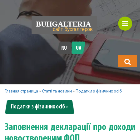
RU
UA
Що
шукатимет
Главная страница
»
Статті та новини
»
Податки з фізичних осіб
Податки з фізичних осіб
Заповнення декларації про доходи
новоствореним ФОП