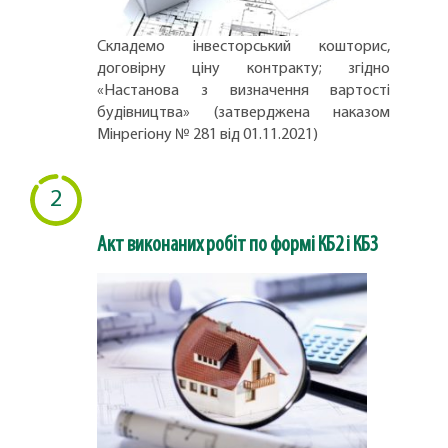
Складемо інвесторський кошторис,
договірну ціну контракту; згідно
«Настанова з визначення вартості
будівництва» (затверджена наказом
Мінрегіону № 281 від 01.11.2021)
2
Акт виконаних робіт по формі КБ2 і КБ3