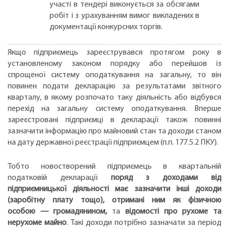
участі в тендері виконується за обсягами
робіт і з урахуванням вимог викладених в
документації конкурсних торгів.
Якщо підприємець зареєструвався протягом року в
установленому законом порядку або перейшов із
спрощеної систему оподаткування на загальну, то він
повинен подати декларацію за результатами звітного
кварталу, в якому розпочато таку діяльність або відбувся
перехід на загальну систему оподаткування. Вперше
зареєстровані підприємці в декларації також повинні
зазначити інформацію про майновий стан та доходи станом
на дату державної реєстрації підприємцем (п.п. 177.5.2 ПКУ).
Тобто новостворений підприємець в квартальній
податковій декларації
поряд з доходами від
підприємницької діяльності має зазначити інші доходи
(заробітну плату тощо), отримані ним як фізичною
особою — громадянином,
та
відомості про рухоме та
нерухоме майно
. Такі доходи потрібно зазначати за період