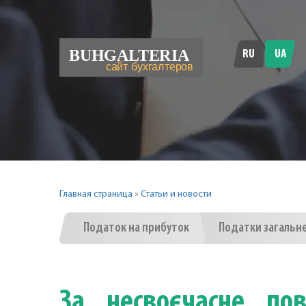
RU
UA
Главная страница
»
Статьи и новости
Податок на прибуток
Податки загальн
За несвоєчасне по