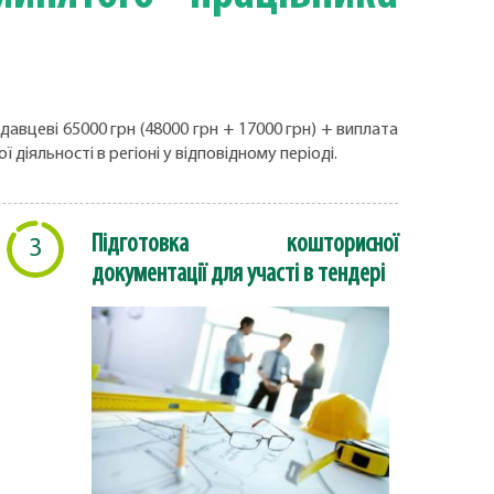
вцеві 65000 грн (48000 грн + 17000 грн) + виплата
діяльності в регіоні у відповідному періоді.
Підготовка кошторисної
3
документації для участі в тендері