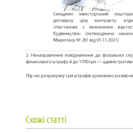
Складемо інвесторський коштори
договірну ціну контракту; згід
«Настанова з визначення вартос
будівництва» (затверджена наказ
Мінрегіону № 281 від 01.11.2021)
2. Ненаправлення повідомлення до фіскальної сл
фінансового штрафу й до 1700 грн — адміністратив
Під час розрахунку сум штрафів ураховано розмір мін
Cхожі статті