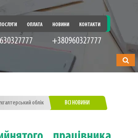
ПОСЛУГИ
ОПЛАТА
НОВИНИ
КОНТАКТИ
630327777
+380960327777
Що
шукатимет
ухгалтерський облік
ВСІ НОВИНИ
йнятого працівника