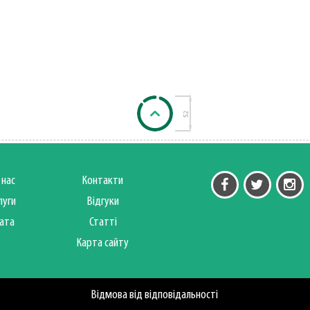
 нас
Контакти
луги
Відгуки
ата
Статті
Карта сайту
Відмова від відповідальності