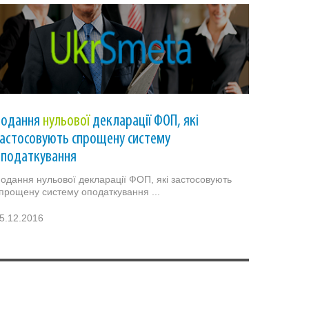
Подання
нульової
декларації ФОП, які
астосовують спрощену систему
оподаткування
одання нульової декларації ФОП, які застосовують
прощену систему оподаткування ...
5.12.2016