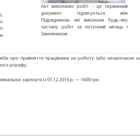
Акт виконаних робіт - це первинний
документ підписується між
с,
Підрядником, які виконали будь-яку
но
частину робіт за поточний місяць і
ті
Замовником.
ом
ужби про прийняття працівника на роботу (або несвоєчасне 
ного штрафу.
імальної зарплати із 01.12.2016 р. — 1600 грн.