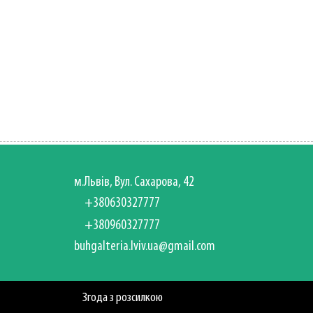
м.Львів, Вул. Сахарова, 42
+380630327777
+380960327777
buhgalteria.lviv.ua@gmail.com
Згода з розсилкою