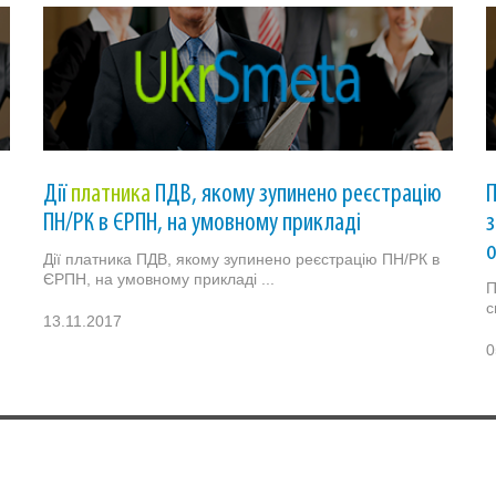
Дії
платника
ПДВ, якому зупинено реєстрацію
ПН/РК в ЄРПН, на умовному прикладі
з
Дії платника ПДВ, якому зупинено реєстрацію ПН/РК в
ЄРПН, на умовному прикладі ...
П
с
13.11.2017
0