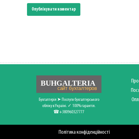
Про
Пос
Опл
Бухгалтерія ➤ Послуги бухгалтерського
обліку в Україні. ✓ 100% гарантія.
☎+380960327777
Політика конфіденційності