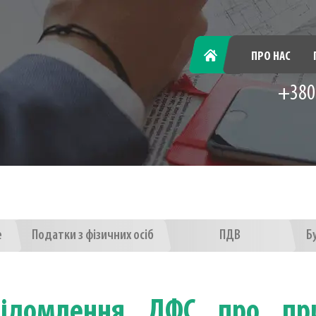
ГОЛОВНА
ПРО НАС
+380
е
Податки з фізичних осіб
ПДВ
Б
відомлення ДФС про при