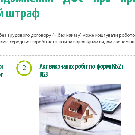
й штраф
без трудового договору (= без наказу) може коштувати роботода
ижче середньої заробітної плати за відповідним видом економічної 
ї
Акт виконаних робіт по формі КБ2 і
2
г
КБ3