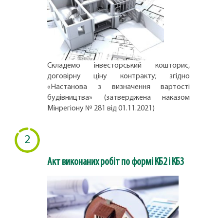
Складемо інвесторський кошторис,
договірну ціну контракту; згідно
«Настанова з визначення вартості
будівництва» (затверджена наказом
Мінрегіону № 281 від 01.11.2021)
2
Акт виконаних робіт по формі КБ2 і КБ3