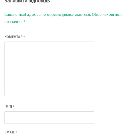
Залишити відповідь
Ваша e-mail адреса не оприлюднюватиметься.
Обов’язкові поля
*
позначені
*
КОМЕНТАР
*
ІМ'Я
*
EMAIL