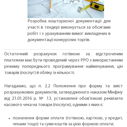
Розробка кошторисної документації для
участі в тендері виконується за обсягами
робіт і з урахуванням вимог викладених в
документації конкурсних торгів.
Остаточний розрахунок готівкою за відстроченим
платежем має бути проведений через РРО з використанням
режиму попереднього програмування найменування, цін
товарів (послуг) й обліку їх кількості.
Нагадаємо, що п. 2.2 Положення про форму та зміст
розрахункових документів, затвердженого наказом Мінфіну
від 21.01.2016 р. № 13, установлені обов’язкові реквізити
касового чека на товари (послуги), одними з яких є:
позначення форми оплати (готівкою, карткою, у кредит,
чеками тощо) та суми коштів за цією формою оплати;