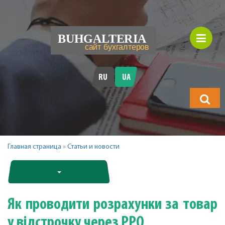
RU
UA
Що
шукатимет
Главная страница
»
Статьи и новости
Як проводити розрахунки за товар
у відстрочку через РРО