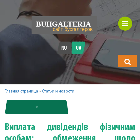
RU
UA
Що
шукатимет
Главная страница
»
Статьи и новости
Виплата дивідендів фізичним
особам: обмеження щодо