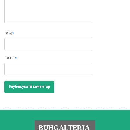
*
ІМ'Я
*
EMAIL