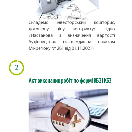
Складемо інвесторський кошторис,
договірну ціну контракту; згідно
«Настанова з визначення вартості
будівництва» (затверджена наказом
Мінрегіону № 281 від 01.11.2021)
2
Акт виконаних робіт по формі КБ2 і КБ3