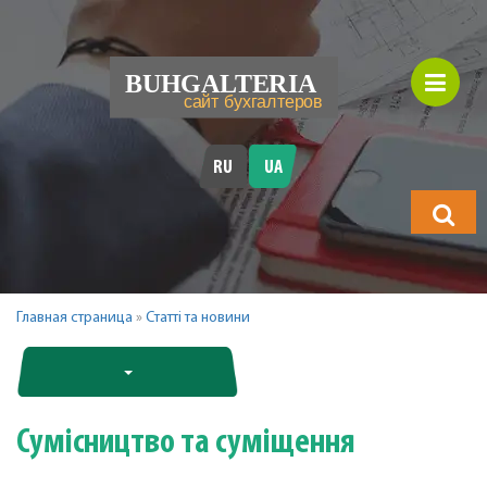
RU
UA
Що
шукатимет
Главная страница
»
Статті та новини
Сумісництво та суміщення