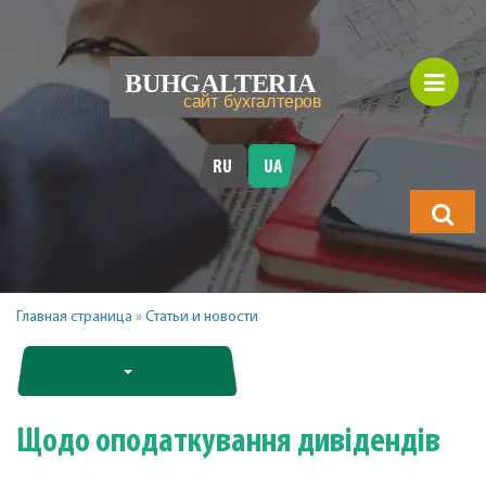
RU
UA
Що
шукатимет
Главная страница
»
Статьи и новости
Щодо оподаткування дивідендів