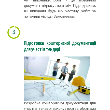
Акт виконаних робіт - це первинний
документ підписується між Підрядником,
які виконали будь-яку частину робіт за
поточний місяць і Замовником.
3
Підготовка кошторисної документації
для участі в тендері
Розробка кошторисної документації для
участі в тендері виконується за обсягами