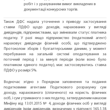
робіт і з урахуванням вимог викладених в
документації конкурсних торгів.
Також ДФС надала уточнення з приводу застосування
ставки ПДФО щодо доходів, нарахованих у вигляді
дивідендів, підприємствами, що змінювали статус платника
податку. У разі якщо підприємство (податковий агент)
нараховує дивіденди фізичній особі, що підтверджено
Протоколом зборів і бухгалтерськими даними, у момент
перебування на загальній системі оподаткування за
поточний період і за минулі періоди (коли воно було
платником єдиного податку), має застосовуватись ставка
ПДФО у розмірі 5%.
Водночас згідно з Порядком заповнення та подання
податковими агентами Податкового розрахунку сум
доходу, нарахованого (сплаченого) на користь фізичних
осіб, і сум утриманого з них податку, затвердженим наказом
Мінфіну від 13.01.2015 № 4, доходи фізичних осіб у вигляді
дивідендів (крім дивідендів, визначених у підпункті 165.1.18