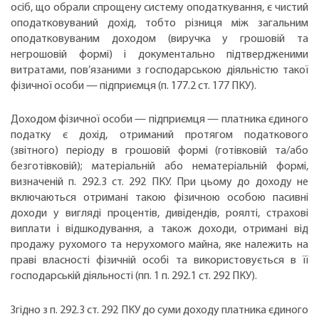
осіб, що обрали спрощену систему оподаткування, є чистий
оподатковуваний дохід, тобто різниця між загальним
оподатковуваним доходом (виручка у грошовій та
негрошовій формі) і документально підтвердженими
витратами, пов’язаними з господарською діяльністю такої
фізичної особи — підприємця (п. 177.2 ст. 177 ПКУ).
Доходом фізичної особи — підприємця — платника єдиного
податку є дохід, отриманий протягом податкового
(звітного) періоду в грошовій формі (готівковій та/або
безготівковій); матеріальній або нематеріальній формі,
визначеній п. 292.3 ст. 292 ПКУ. При цьому до доходу не
включаються отримані такою фізичною особою пасивні
доходи у вигляді процентів, дивідендів, роялті, страхові
виплати і відшкодування, а також доходи, отримані від
продажу рухомого та нерухомого майна, яке належить на
праві власності фізичній особі та використовується в її
господарській діяльності (пп. 1 п. 292.1 ст. 292 ПКУ).
Згідно з п. 292.3 ст. 292 ПКУ до суми доходу платника єдиного