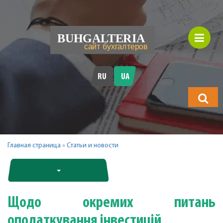
RU
UA
Що
шукатимет
Главная страница
»
Статьи и новости
Щодо окремих питань
оподаткування інвестицій