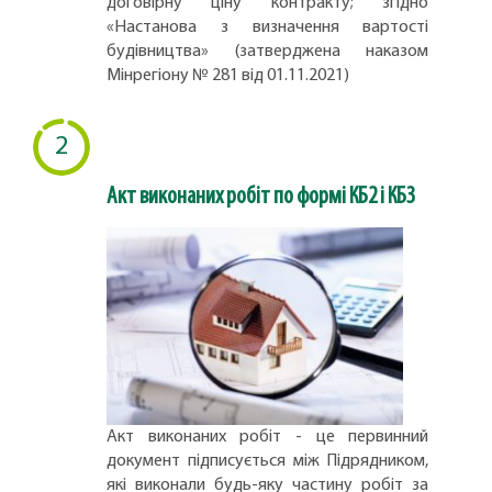
договірну ціну контракту; згідно
«Настанова з визначення вартості
будівництва» (затверджена наказом
Мінрегіону № 281 від 01.11.2021)
2
Акт виконаних робіт по формі КБ2 і КБ3
Акт виконаних робіт - це первинний
документ підписується між Підрядником,
які виконали будь-яку частину робіт за