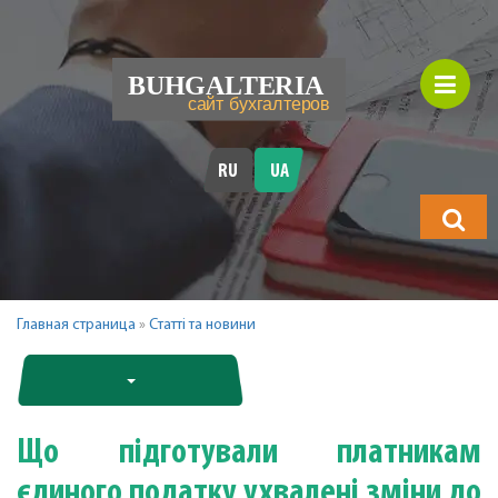
RU
UA
Що
шукатимет
Главная страница
»
Статті та новини
Що підготували платникам
єдиного податку ухвалені зміни до