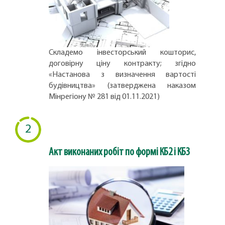
Складемо інвесторський кошторис,
договірну ціну контракту; згідно
«Настанова з визначення вартості
будівництва» (затверджена наказом
Мінрегіону № 281 від 01.11.2021)
2
Акт виконаних робіт по формі КБ2 і КБ3