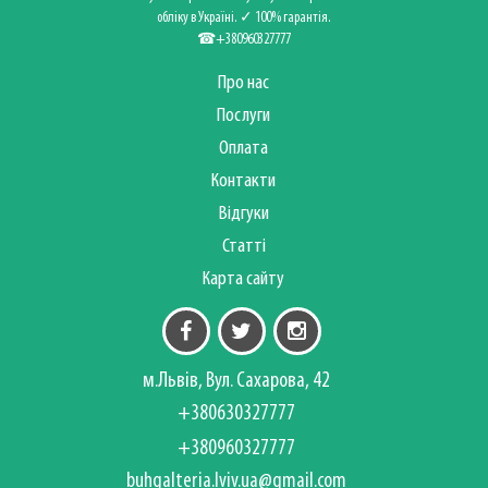
обліку в Україні. ✓ 100% гарантія.
☎+380960327777
Про нас
Послуги
Оплата
Контакти
Відгуки
Статті
Карта сайту
м.Львів, Вул. Сахарова, 42
+380630327777
+380960327777
buhgalteria.lviv.ua@gmail.com