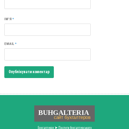
*
ІМ'Я
*
EMAIL
Бухгалтерія ➤ Послуги бухгалтерського