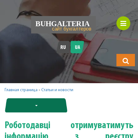
RU
UA
Що
шукатимет
Главная страница
»
Статьи и новости
Роботодавці отримуватимуть
інформацію з реєстру