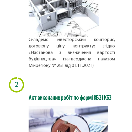
Складемо інвесторський кошторис,
договірну ціну контракту; згідно
«Настанова з визначення вартості
будівництва» (затверджена наказом
Мінрегіону № 281 від 01.11.2021)
2
Акт виконаних робіт по формі КБ2 і КБ3