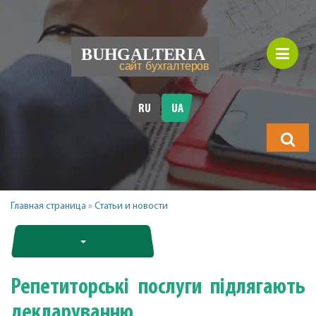
RU
UA
Що
шукатимет
Главная страница
»
Статьи и новости
Репетиторські послуги підлягають
декларуванню