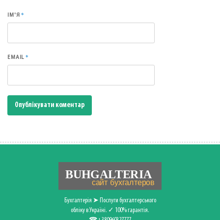
*
ІМ'Я
*
EMAIL
Бухгалтерія ➤ Послуги бухгалтерського
обліку в Україні. ✓ 100% гарантія.