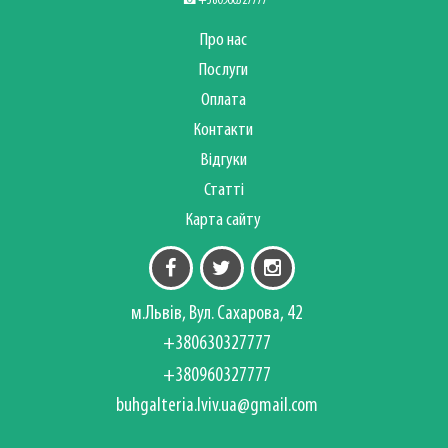
☎+380960327777
Про нас
Послуги
Оплата
Контакти
Відгуки
Статті
Карта сайту
м.Львів, Вул. Сахарова, 42
+380630327777
+380960327777
buhgalteria.lviv.ua@gmail.com