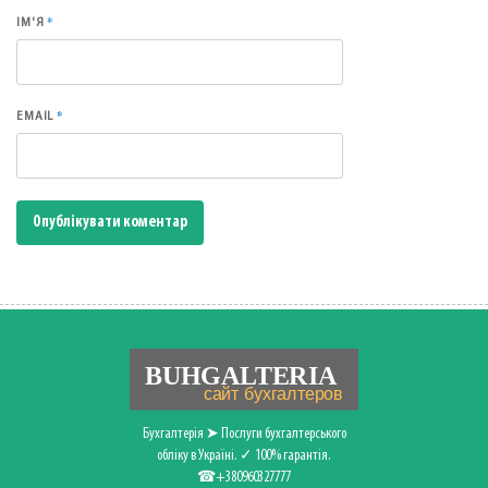
*
ІМ'Я
*
EMAIL
Бухгалтерія ➤ Послуги бухгалтерського
обліку в Україні. ✓ 100% гарантія.
☎+380960327777