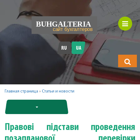
RU
UA
Що
шукатимет
Главная страница
»
Статьи и новости
Правові підстави проведення
позапланової перевірки