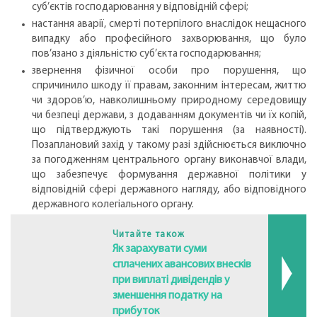
суб’єктів господарювання у відповідній сфері;
настання аварії, смерті потерпілого внаслідок нещасного
випадку або професійного захворювання, що було
пов’язано з діяльністю суб’єкта господарювання;
звернення фізичної особи про порушення, що
спричинило шкоду її правам, законним інтересам, життю
чи здоров’ю, навколишньому природному середовищу
чи безпеці держави, з додаванням документів чи їх копій,
що підтверджують такі порушення (за наявності).
Позаплановий захід у такому разі здійснюється виключно
за погодженням центрального органу виконавчої влади,
що забезпечує формування державної політики у
відповідній сфері державного нагляду, або відповідного
державного колегіального органу.
Читайте також
Як зарахувати суми
сплачених авансових внесків
при виплаті дивідендів у
зменшення податку на
прибуток