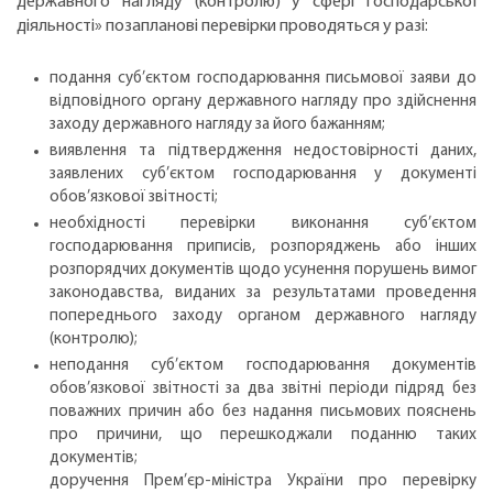
державного нагляду (контролю) у сфері господарської
діяльності» позапланові перевірки проводяться у разі:
подання суб’єктом господарювання письмової заяви до
відповідного органу державного нагляду про здійснення
заходу державного нагляду за його бажанням;
виявлення та підтвердження недостовірності даних,
заявлених суб’єктом господарювання у документі
обов’язкової звітності;
необхідності перевірки виконання суб’єктом
господарювання приписів, розпоряджень або інших
розпорядчих документів щодо усунення порушень вимог
законодавства, виданих за результатами проведення
попереднього заходу органом державного нагляду
(контролю);
неподання суб’єктом господарювання документів
обов’язкової звітності за два звітні періоди підряд без
поважних причин або без надання письмових пояснень
про причини, що перешкоджали поданню таких
документів;
доручення Прем’єр-міністра України про перевірку