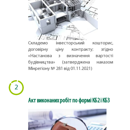
Складемо інвесторський кошторис,
договірну ціну контракту; згідно
«Настанова з визначення вартості
будівництва» (затверджена наказом
Мінрегіону № 281 від 01.11.2021)
2
Акт виконаних робіт по формі КБ2 і КБ3