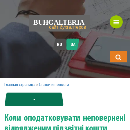
RU
UA
Що
шукатимет
Главная страница
»
Статьи и новости
Коли оподатковувати неповернені
відрядженим підзвітні кошти