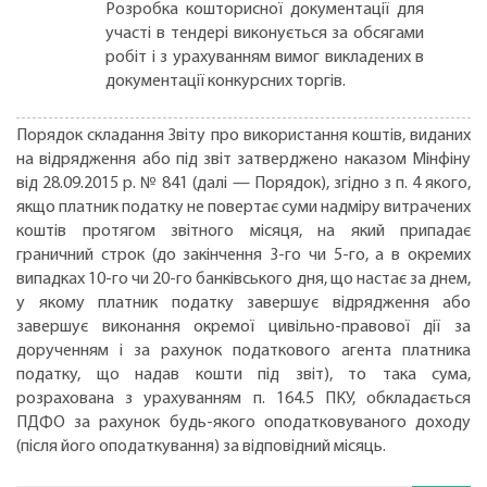
Розробка кошторисної документації для
участі в тендері виконується за обсягами
робіт і з урахуванням вимог викладених в
документації конкурсних торгів.
Порядок складання Звіту про використання коштів, виданих
на відрядження або під звіт затверджено наказом Мінфіну
від 28.09.2015 р. № 841 (далі — Порядок), згідно з п. 4 якого,
якщо платник податку не повертає суми надміру витрачених
коштів протягом звітного місяця, на який припадає
граничний строк (до закінчення 3-го чи 5-го, а в окремих
випадках 10-го чи 20-го банківського дня, що настає за днем,
у якому платник податку завершує відрядження або
завершує виконання окремої цивільно-правової дії за
дорученням і за рахунок податкового агента платника
податку, що надав кошти під звіт), то така сума,
розрахована з урахуванням п. 164.5 ПКУ, обкладається
ПДФО за рахунок будь-якого оподатковуваного доходу
(після його оподаткування) за відповідний місяць.