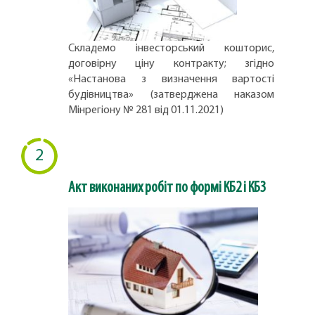
Складемо інвесторський кошторис,
договірну ціну контракту; згідно
«Настанова з визначення вартості
будівництва» (затверджена наказом
Мінрегіону № 281 від 01.11.2021)
2
Акт виконаних робіт по формі КБ2 і КБ3