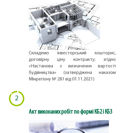
Складемо інвесторський кошторис,
договірну ціну контракту; згідно
«Настанова з визначення вартості
будівництва» (затверджена наказом
Мінрегіону № 281 від 01.11.2021)
2
Акт виконаних робіт по формі КБ2 і КБ3