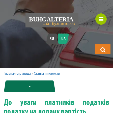
RU
UA
Що
шукатимет
Главная страница
»
Статьи и новости
До уваги платників податків
податку на додану вартість