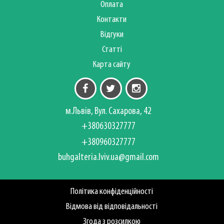
Оплата
Контакти
Відгуки
Статті
Карта сайту
м.Львів, Вул. Сахарова, 42
+380630327777
+380960327777
buhgalteria.lviv.ua@gmail.com
Політика конфіденційності
Відмова від відповідальності
Згода з розсилкою