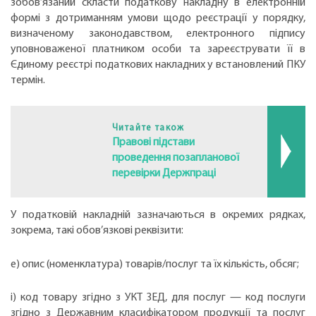
зобов’язаний скласти податкову накладну в електронній
формі з дотриманням умови щодо реєстрації у порядку,
визначеному законодавством, електронного підпису
уповноваженої платником особи та зареєструвати її в
Єдиному реєстрі податкових накладних у встановлений ПКУ
термін.
Читайте також
Правові підстави
проведення позапланової
перевірки Держпраці
У податковій накладній зазначаються в окремих рядках,
зокрема, такі обов’язкові реквізити:
е) опис (номенклатура) товарів/послуг та їх кількість, обсяг;
і) код товару згідно з УКТ ЗЕД, для послуг — код послуги
згідно з Державним класифікатором продукції та послуг