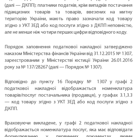
(далі — ДКПП); платники податків, крім випадків постачання
підакцизних товарів та товарів, ввезених на митну
територію України, мають право зазначати код товару
згідно з УКТ ЗЕД або код послуги згідно з ДКПП неповністю,
але не менше ніж чотири перших цифри відповідного коду.
Порядок заповнення податкової накладної затверджено
наказом Міністерства фінансів України від 31.12.2015 № 1307,
зареєстрованим у Міністерстві юстиції України 26.01.2016
року за № 137/28267 (далі — Порядок № 1307).
Відповідно до пункту 16 Порядку № 1307 у графі 2
податкової накладної відображається номенклатура
товарів/послуг постачальника (продавця), у графах 3.1,3.3
— код товару згідно з УКТ ЗЕД або код послуги згідно з
ДКПП.
Враховуючи викладене, у графі 2 податкової накладної
відображається номенклатура послуг, яка має відповідати
формулюванню у первинних документах, якими