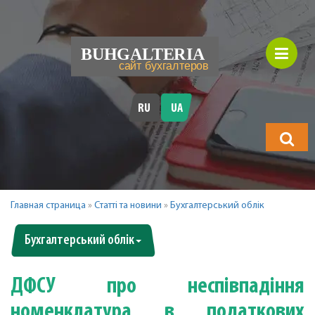
RU
UA
Що
шукатимет
Главная страница
»
Статті та новини
»
Бухгалтерський облік
Бухгалтерський облік
ДФСУ про неспівпадіння
номенклатура в податкових