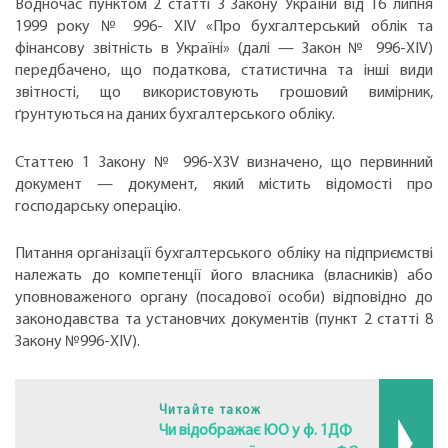
Водночас пунктом 2 статті 3 Закону України від 16 липня
1999 року № 996- XIV «Про бухгалтерський облік та
фінансову звітність в Україні» (далі — Закон № 996-XIV)
передбачено, що податкова, статистична та інші види
звітності, що використовують грошовий вимірник,
ґрунтуються на даних бухгалтерського обліку.
Статтею 1 Закону № 996-X3V визначено, що первинний
документ — документ, який містить відомості про
господарську операцію.
Питання організації бухгалтерського обліку на підприємстві
належать до компетенції його власника (власників) або
уповноваженого органу (посадової особи) відповідно до
законодавства та установчих документів (пункт 2 статті 8
Закону №996-XIV).
Читайте також
Чи відображає ЮО у ф. 1ДФ