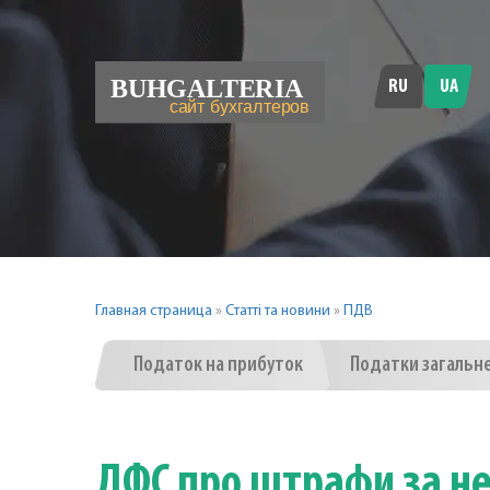
RU
UA
Главная страница
»
Статті та новини
»
ПДВ
Податок на прибуток
Податки загальн
ДФС про штрафи за н