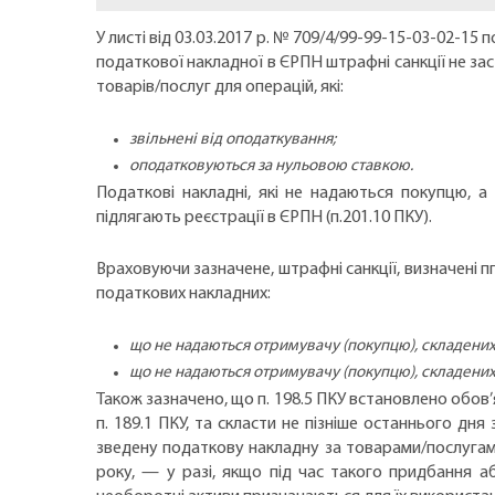
У листі від 03.03.2017 р. № 709/4/99-99-15-03-02-15
податкової накладної в ЄРПН штрафні санкції не з
товарів/послуг для операцій, які:
звільнені від оподаткування;
оподатковуються за нульовою ставкою.
Податкові накладні, які не надаються покупцю, а 
підлягають реєстрації в ЄРПН (п.201.10 ПКУ).
Враховуючи зазначене, штрафні санкції, визначені п
податкових накладних:
що не надаються отримувачу (покупцю), складених н
що не надаються отримувачу (покупцю), складених 
Також зазначено, що п. 198.5 ПКУ встановлено обов
п. 189.1 ПКУ, та скласти не пізніше останнього дн
зведену податкову накладну за товарами/послугами
року, — у разі, якщо під час такого придбання а