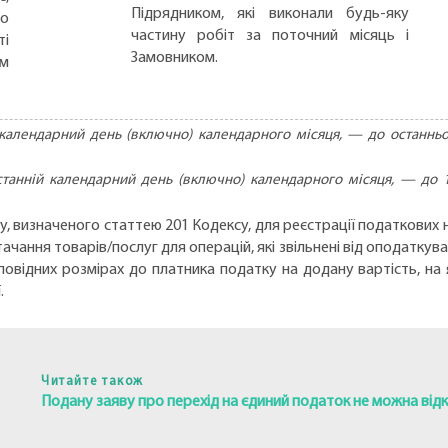
Підрядником, які виконали будь-яку
но
частину робіт за поточний місяць і
ті
Замовником.
ом
 календарний день (включно) календарного місяця, — до останньо
станній календарний день (включно) календарного місяця, — до 
, визначеного статтею 201 Кодексу, для реєстрації податкових 
ачання товарів/послуг для операцій, які звільнені від оподаткув
овідних розмірах до платника податку на додану вартість, на 
.
Читайте також
Подану заяву про перехід на єдиний податок не можна від