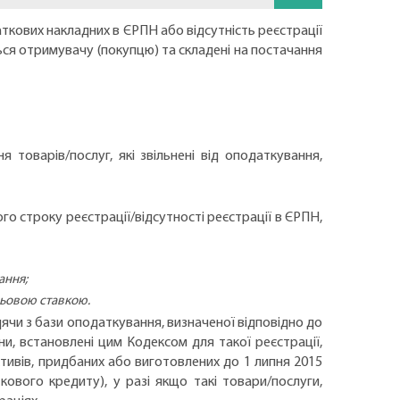
даткових накладних в ЄРПН або відсутність реєстрації
ся отримувачу (покупцю) та складені на постачання
 товарів/послуг, які звільнені від оподаткування,
го строку реєстрації/відсутності реєстрації в ЄРПН,
вання;
льовою ставкою.
ячи з бази оподаткування, визначеної відповідно до
ни, встановлені цим Кодексом для такої реєстрації,
тивів, придбаних або виготовлених до 1 липня 2015
ового кредиту), у разі якщо такі товари/послуги,