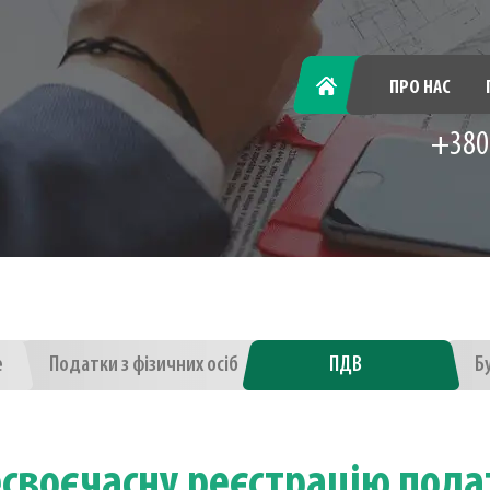
ГОЛОВНА
ПРО НАС
+380
е
Податки з фізичних осіб
ПДВ
Б
есвоєчасну реєстрацію под