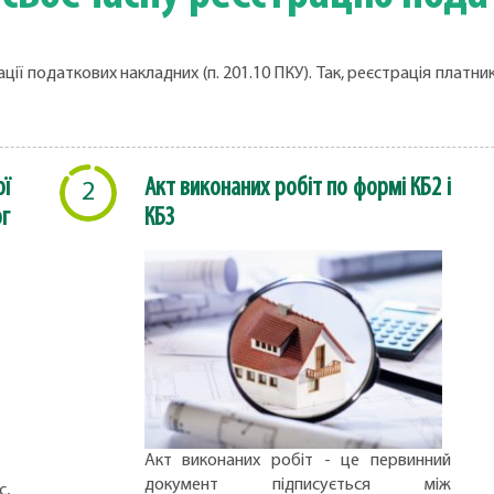
ції податкових накладних (п. 201.10 ПКУ). Так, реєстрація плат
ї
Акт виконаних робіт по формі КБ2 і
2
г
КБ3
Акт виконаних робіт - це первинний
документ підписується між
с,