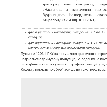
договірну ціну контракту; згід
«Настанова з визначення вартос
будівництва» (затверджена наказ
Мінрегіону № 281 від 01.11.2021)
для податкових накладних, складених з 1 по 15
складені;
для податкових накладних, складених з 16 по о
наступного за місяцем, в якому вони складені.
Пунктом 1201.1 ПКУ за порушення граничного строку
надаються отримувачу (покупцю), складених на пост
передбачено застосування штрафних санкцій у відп
Кодексу покладено обов’язок щодо такої реєстрації