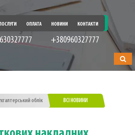
ПОСЛУГИ
ОПЛАТА
НОВИНИ
КОНТАКТИ
630327777
+380960327777
Що
шукатимет
ухгалтерський облік
ВСІ НОВИНИ
аткових накладних