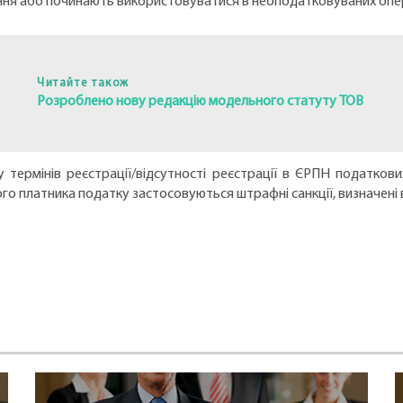
ння або починають використовуватися в неоподатковуваних опе
Читайте також
Розроблено нову редакцію модельного статуту ТОВ
 термінів реєстрації/відсутності реєстрації в ЄРПН податкови
ого платника податку застосовуються штрафні санкції, визначені в