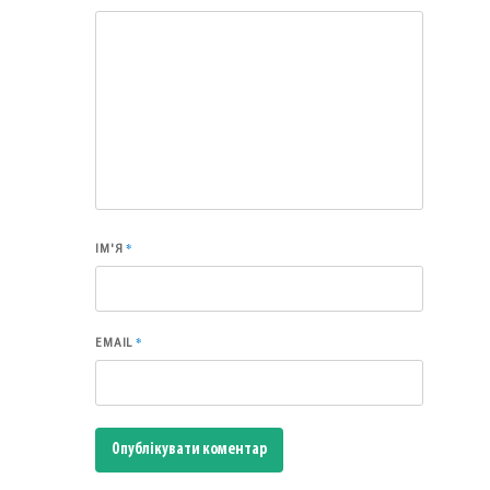
*
ІМ'Я
*
EMAIL