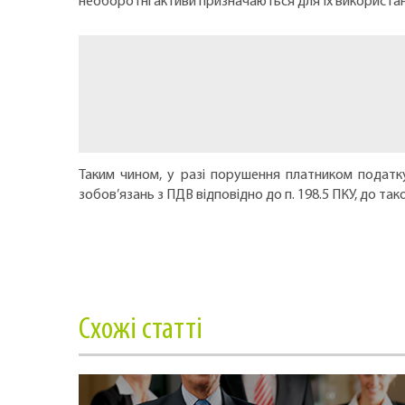
необоротні активи призначаються для їх використа
Таким чином, у разі порушення платником податку
зобов’язань з ПДВ відповідно до п. 198.5 ПКУ, до так
Cхожі статті