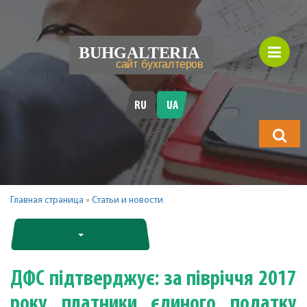
RU
UA
Що
шукатимет
Главная страница
»
Статьи и новости
ДФС підтверджує: за півріччя 2017
року платники єдиного податку