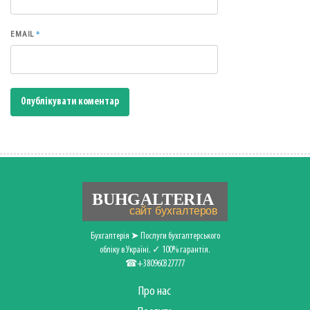
*
EMAIL
Бухгалтерія ➤ Послуги бухгалтерського
обліку в Україні. ✓ 100% гарантія.
☎+380960327777
Про нас