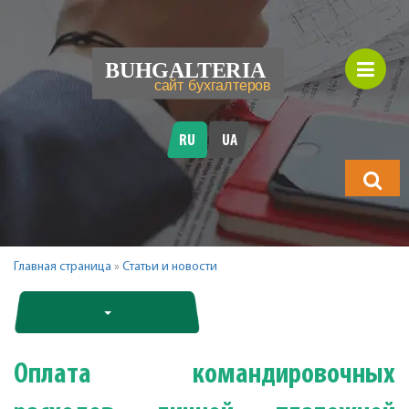
RU
UA
Что
будете
искать?
Главная страница
»
Статьи и новости
Оплата командировочных