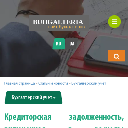
RU
UA
Что
будете
искать?
Главная страница
»
Статьи и новости
»
Бухгалтерский учет
Бухгалтерский учет
Кредиторская задолженность,